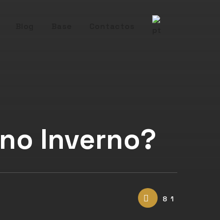
Blog
Base
Contactos
 no Inverno?
81