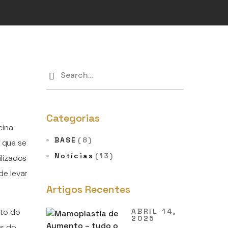
Categorias
cina
BASE
(8)
 que se
Notícias
(13)
ilizados
de levar
Artigos Recentes
rto do
ABRIL 14,
2025
os do