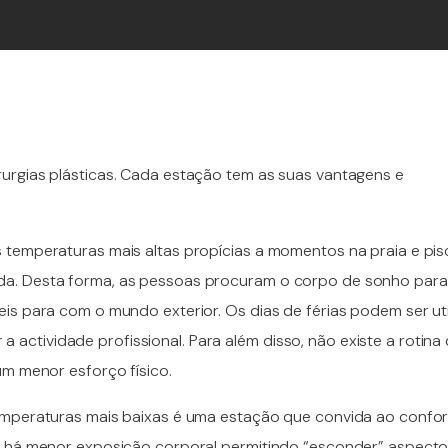
urgias plásticas. Cada estação tem as suas vantagens e
 temperaturas mais altas propícias a momentos na praia e pis
da. Desta forma, as pessoas procuram o corpo de sonho para
is para com o mundo exterior. Os dias de férias podem ser ut
ctividade profissional. Para além disso, não existe a rotina 
um menor esforço físico.
temperaturas mais baixas é uma estação que convida ao confo
a, há menor exposição corporal permitindo “esconder” aspect