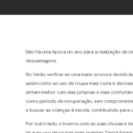
Não há uma época do ano para a realização de cir
desvantagens.
No Verão verifica-se uma maior procura devido às
assim como ao uso de roupa mais curta e decota
sintam melhor com elas próprias e mais confortáve
como período de recuperação, sem comprometer a a
e buscar as crianças à escola, contribuindo para 
Por outro lado, o Inverno com as suas chuvas e 
lar e ao uso de roupas mais quentes. Desta form