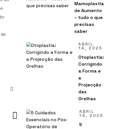
Mamoplastia
de
de Aumento
do
– tudo o que
precisas
saber
 as
ABRIL
14, 2025
Otoplastia:
Corrigindo
a Forma e
a
Projecção
das
Orelhas
ABRIL
14, 2025
5