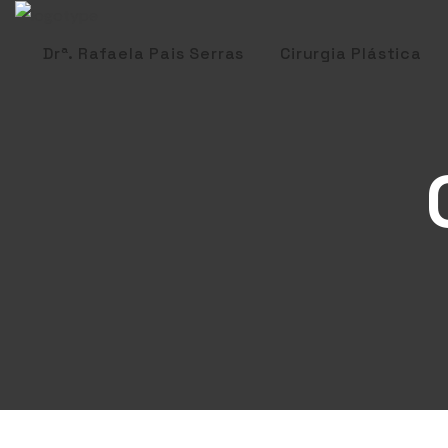
Drª. Rafaela Pais Serras
Cirurgia Plástica