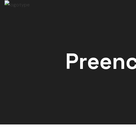
Drª. Rafaela Pais Serras
Cirurgia Plástica
Preenc