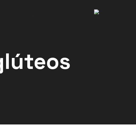
Blog
Base
Contactos
glúteos